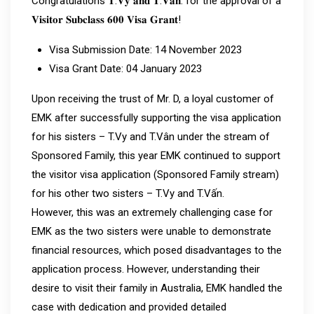
Congratulations 𝐓.𝐕𝐲 𝐚𝐧𝐝 𝐓.𝐕𝐚̂́𝐧. for the approval of a
𝐕𝐢𝐬𝐢𝐭𝐨𝐫 𝐒𝐮𝐛𝐜𝐥𝐚𝐬𝐬 𝟔𝟎𝟎 𝐕𝐢𝐬𝐚 𝐆𝐫𝐚𝐧𝐭!
Visa Submission Date: 14 November 2023
Visa Grant Date: 04 January 2023
Upon receiving the trust of Mr. D, a loyal customer of
EMK after successfully supporting the visa application
for his sisters – T.Vy and T.Vân under the stream of
Sponsored Family, this year EMK continued to support
the visitor visa application (Sponsored Family stream)
for his other two sisters – T.Vy and T.Vấn.
However, this was an extremely challenging case for
EMK as the two sisters were unable to demonstrate
financial resources, which posed disadvantages to the
application process. However, understanding their
desire to visit their family in Australia, EMK handled the
case with dedication and provided detailed