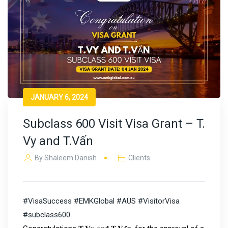
JANUARY 6, 2024
Subclass 600 Visit Visa Grant – T.
Vy and T.Vấn
By
Shaleem Danish
Clients
#VisaSuccess
#EMKGlobal
#AUS
#VisitorVisa
#subclass600