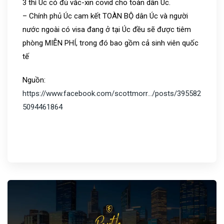
3 thì Úc có đủ vắc-xin covid cho toàn dân Úc.
– Chính phủ Úc cam kết TOÀN BỘ dân Úc và người
nước ngoài có visa đang ở tại Úc đều sẽ được tiêm
phòng MIỄN PHÍ, trong đó bao gồm cả sinh viên quốc
tế
Nguồn:
https://www.facebook.com/scottmorr…/posts/395582
5094461864