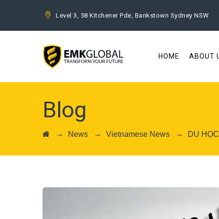
Level 3, 58 Kitchener Pde, Bankstown Sydney NSW
HOME
ABOUT 
Blog
→
→
→
News
Vietnamese News
DU HỌC