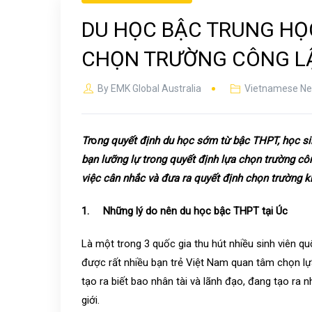
DU HỌC BẬC TRUNG HỌC
CHỌN TRƯỜNG CÔNG LẬ
By
EMK Global Australia
Vietnamese N
Tr
o
ng quyết định du học sớm từ bậc THPT, học sinh
bạn lưỡng lự trong quyết định lựa chọn trường côn
việc cân nhắc và đưa ra quyết định chọn trường 
1. Những lý do nên du học bậc THPT tại Úc
Là một trong 3 quốc gia thu hút nhiều sinh viên q
được rất nhiều bạn trẻ Việt Nam quan tâm chọn l
tạo ra biết bao nhân tài và lãnh đạo, đang tạo ra 
giới.